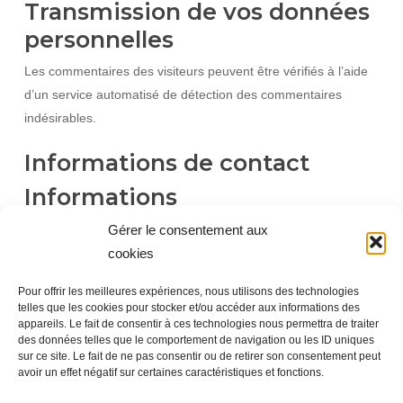
Transmission de vos données
personnelles
Les commentaires des visiteurs peuvent être vérifiés à l’aide
d’un service automatisé de détection des commentaires
indésirables.
Informations de contact
Informations
supplémentaires
Gérer le consentement aux
Comment nous protégeons vos données
cookies
Procédures mises en œuvre en cas de
fuite de données
Pour offrir les meilleures expériences, nous utilisons des technologies
Les services tiers qui nous transmettent
telles que les cookies pour stocker et/ou accéder aux informations des
des données
appareils. Le fait de consentir à ces technologies nous permettra de traiter
des données telles que le comportement de navigation ou les ID uniques
Opérations de marketing automatisé
et/ou de profilage réalisées à l’aide des
sur ce site. Le fait de ne pas consentir ou de retirer son consentement peut
données personnelles
avoir un effet négatif sur certaines caractéristiques et fonctions.
Affichage des informations liées aux