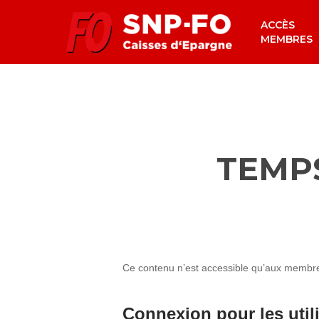
Skip
ACCÈS
to
MEMBRES
main
content
TEMPS
Ce contenu n’est accessible qu’aux membres 
Connexion pour les util