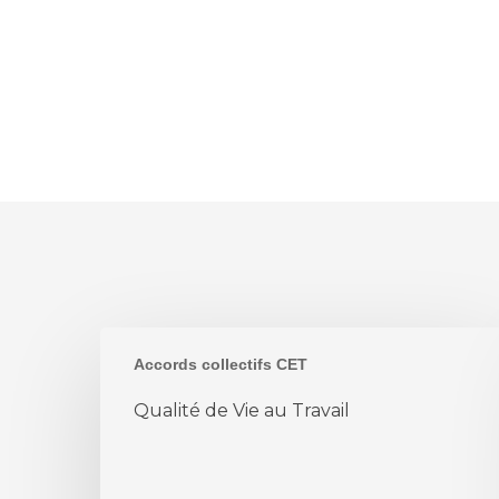
Qualité
Accords collectifs CET
de
Vie
Qualité de Vie au Travail
au
Travail