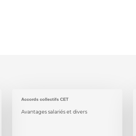
Avantages
S
Accords collectifs CET
salariés
e
et
Avantages salariés et divers
divers