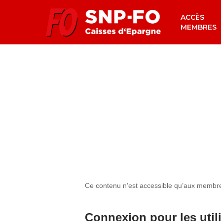
Skip
ACCÈS
to
MEMBRES
main
content
Ce contenu n’est accessible qu’aux membres 
Connexion pour les util