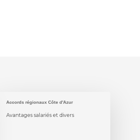
vantages
Accords régionaux Côte d'Azur
alariés
t
Avantages salariés et divers
ivers