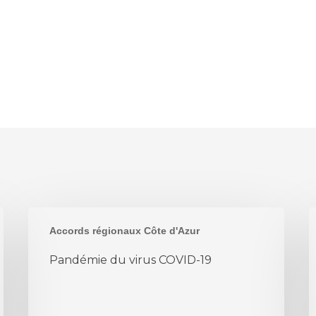
Pandémie
A
Accords régionaux Côte d'Azur
du
s
virus
e
Pandémie du virus COVID-19
COVID-
d
19