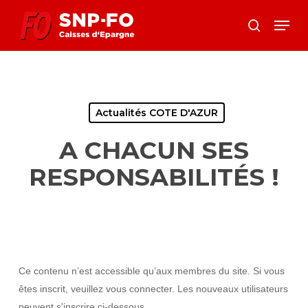
Skip
Menu
to
search
Close
main
Menu
content
Actualités COTE D'AZUR
A CHACUN SES
RESPONSABILITÉS !
Ce contenu n’est accessible qu’aux membres du site. Si vous
êtes inscrit, veuillez vous connecter. Les nouveaux utilisateurs
peuvent s'inscrire ci-dessous.