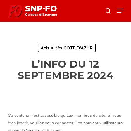
Skip
Menu
to
search
Close
main
Menu
content
Actualités COTE D'AZUR
L’INFO DU 12
SEPTEMBRE 2024
Ce contenu n’est accessible qu’aux membres du site. Si vous
êtes inscrit, veuillez vous connecter. Les nouveaux utilisateurs
peuvent s'inscrire ci-dessous.