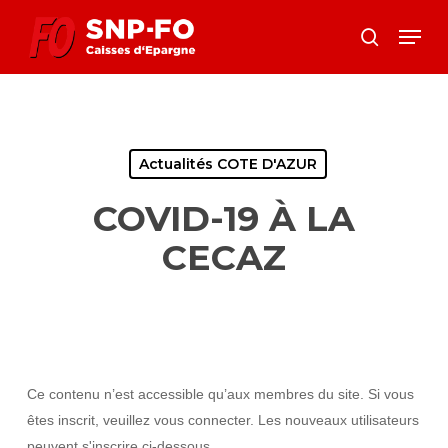
Skip
Menu
to
search
Close
main
Menu
content
Actualités COTE D'AZUR
COVID-19 À LA
CECAZ
Ce contenu n’est accessible qu’aux membres du site. Si vous
êtes inscrit, veuillez vous connecter. Les nouveaux utilisateurs
peuvent s'inscrire ci-dessous.