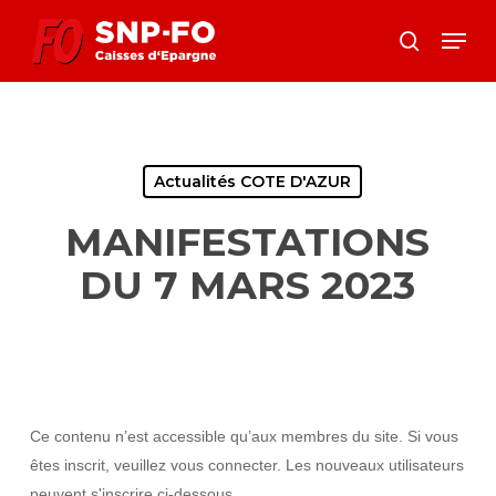
Skip
Menu
to
search
Close
main
Menu
content
Actualités COTE D'AZUR
MANIFESTATIONS
DU 7 MARS 2023
Ce contenu n’est accessible qu’aux membres du site. Si vous
êtes inscrit, veuillez vous connecter. Les nouveaux utilisateurs
peuvent s'inscrire ci-dessous.