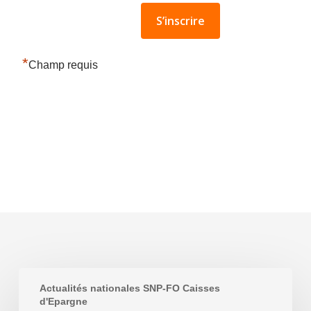
*
Champ requis
7
Actualités nationales SNP-FO Caisses
mars
d'Epargne