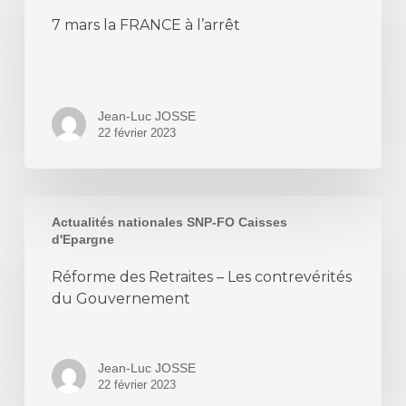
la
7 mars la FRANCE à l’arrêt
FRANCE
à
l’arrêt
Jean-Luc JOSSE
22 février 2023
Réforme
Actualités nationales SNP-FO Caisses
des
d'Epargne
Retraites
Réforme des Retraites – Les contrevérités
–
du Gouvernement
Les
contrevérités
du
Jean-Luc JOSSE
Gouvernement
22 février 2023