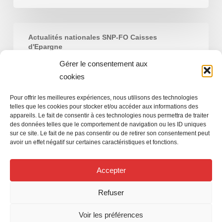
« COVID-
Actualités nationales SNP-FO Caisses
19 »
d'Epargne
à
Gérer le consentement aux
« COVID-19 » à travers le prisme de BPCE
travers
cookies
le
prisme
Pour offrir les meilleures expériences, nous utilisons des technologies
de
telles que les cookies pour stocker et/ou accéder aux informations des
appareils. Le fait de consentir à ces technologies nous permettra de traiter
Jean-Luc JOSSE
BPCE
des données telles que le comportement de navigation ou les ID uniques
15 avril 2020
sur ce site. Le fait de ne pas consentir ou de retirer son consentement peut
avoir un effet négatif sur certaines caractéristiques et fonctions.
Accepter
Refuser
© 2026 SNP FO des Caisses d'Épargne. Film publicitaire
Voir les préférences