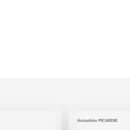
Êtes-
Actualités PICARDIE
vous
un