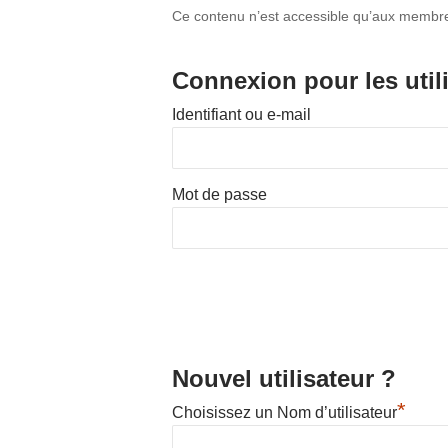
Ce contenu n’est accessible qu’aux membres 
Connexion pour les util
Hit enter to search or ESC to close
Identifiant ou e-mail
Mot de passe
Nouvel utilisateur ?
*
Choisissez un Nom d’utilisateur