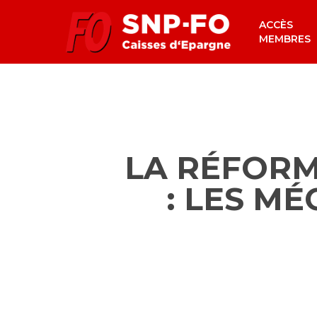
Skip
ACCÈS
to
MEMBRES
main
content
LA RÉFORM
: LES MÉ