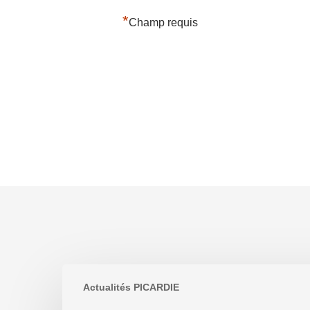
*
Champ requis
Lespionnage
Actualités PICARDIE
téléphonique…