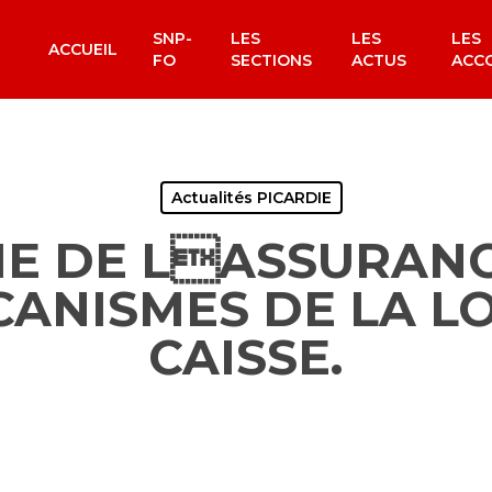
SNP-
LES
LES
LES
ACCUEIL
FO
SECTIONS
ACTUS
ACC
Actualités PICARDIE
E DE LASSURAN
CANISMES DE LA LO
CAISSE.