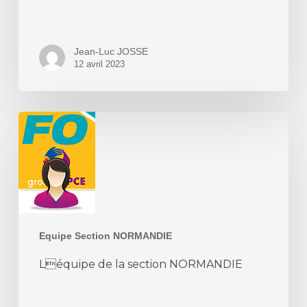
Jean-Luc JOSSE
12 avril 2023
Léquipe
de
la
section
NORMANDIE
Equipe Section NORMANDIE
Léquipe de la section NORMANDIE