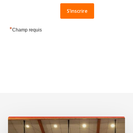
*
Champ requis
L’InFO
militante