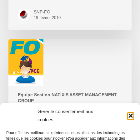
SNP-FO
19 février 2010
Léquipe
de
la
section
NATIXIS
ASSET
MANAGEMENT
Equipe Section NATIXIS ASSET MANAGEMENT
GROUP
GROUP
Gérer le consentement aux
Léquipe de la section NATIXIS ASSET
cookies
MANAGEMENT GROUP
Pour offrir les meilleures expériences, nous utilisons des technologies
telles que les cookies pour stocker et/ou accéder aux informations des