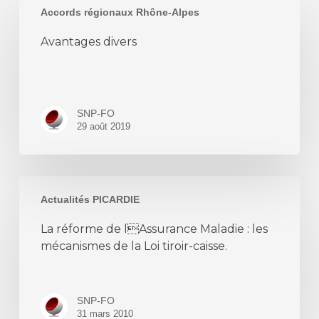
Accords régionaux Rhône-Alpes
divers
Avantages divers
SNP-FO
29 août 2019
La
Actualités PICARDIE
réforme
de
La réforme de lAssurance Maladie : les
lAssurance
mécanismes de la Loi tiroir-caisse.
Maladie
:
les
SNP-FO
mécanismes
31 mars 2010