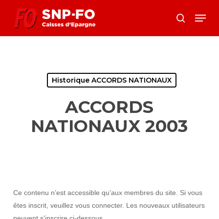
Skip
Menu
to
search
Close
main
Menu
content
Historique ACCORDS NATIONAUX
ACCORDS
NATIONAUX 2003
Ce contenu n’est accessible qu’aux membres du site. Si vous
êtes inscrit, veuillez vous connecter. Les nouveaux utilisateurs
peuvent s'inscrire ci-dessous.