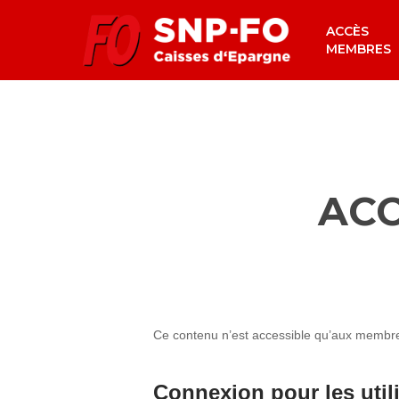
Skip
ACCÈS
to
MEMBRES
main
content
ACC
Ce contenu n’est accessible qu’aux membres 
Connexion pour les util