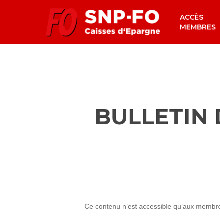
Skip
ACCÈS
to
MEMBRES
main
content
BULLETIN 
Ce contenu n’est accessible qu’aux membres 