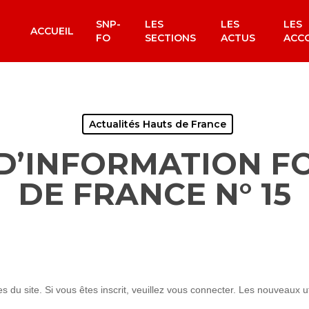
SNP-
LES
LES
LES
ACCUEIL
FO
SECTIONS
ACTUS
ACC
Actualités Hauts de France
D’INFORMATION F
DE FRANCE N° 15
du site. Si vous êtes inscrit, veuillez vous connecter. Les nouveaux uti