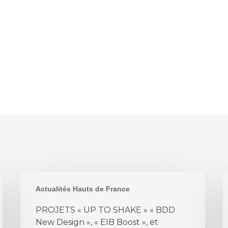
PROJETS
N
Actualités Hauts de France
«
r
UP
PROJETS « UP TO SHAKE » « BDD
TO
New Design », « EIB Boost », et