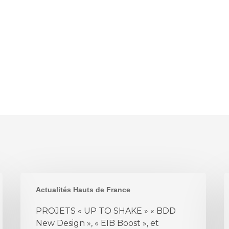
PROJETS
N
Actualités Hauts de France
«
r
UP
PROJETS « UP TO SHAKE » « BDD
TO
New Design », « EIB Boost », et