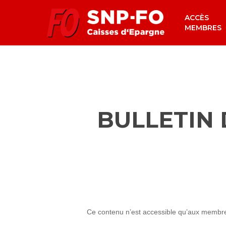
Skip
ACCÈS
to
MEMBRES
main
content
BULLETIN 
Ce contenu n’est accessible qu’aux membres 