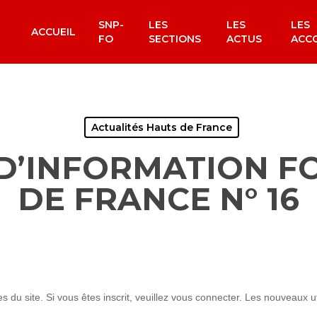
SNP-
LES
LES
LES
ACCUEIL
FO
SECTIONS
ACTUS
ACC
Actualités Hauts de France
D’INFORMATION F
DE FRANCE N° 16
du site. Si vous êtes inscrit, veuillez vous connecter. Les nouveaux uti