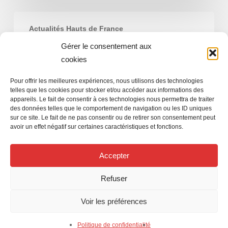
NEGOCIATIONS
Actualités Hauts de France
DU
23
Gérer le consentement aux
NEGOCIATIONS DU 23 JUIN… FIN DU
JUIN…
cookies
CONFINEMENT, LES MASQUES
FIN
TOMBENT !
Pour offrir les meilleures expériences, nous utilisons des technologies
DU
telles que les cookies pour stocker et/ou accéder aux informations des
CONFINEMENT,
appareils. Le fait de consentir à ces technologies nous permettra de traiter
Jean-Luc JOSSE
des données telles que le comportement de navigation ou les ID uniques
LES
28 juin 2020
sur ce site. Le fait de ne pas consentir ou de retirer son consentement peut
MASQUES
avoir un effet négatif sur certaines caractéristiques et fonctions.
TOMBENT
!
Accepter
Refuser
Voir les préférences
Politique de confidentialité